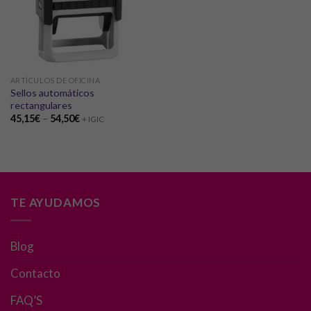
ARTÍCULOS DE OFICINA
Sellos automáticos
rectangulares
45,15
€
–
54,50
€
+ IGIC
TE AYUDAMOS
Blog
Contacto
FAQ’S