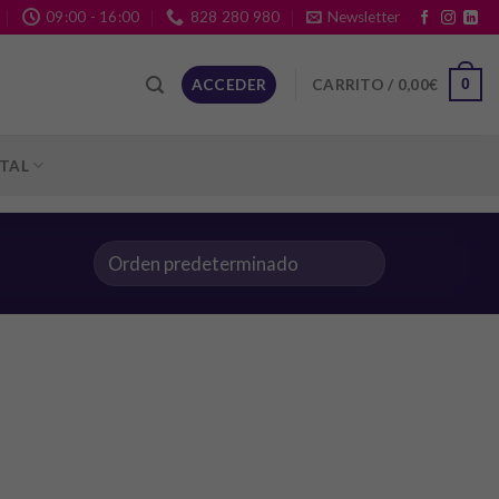
09:00 - 16:00
828 280 980
Newsletter
CARRITO /
0,00
€
ACCEDER
0
ITAL