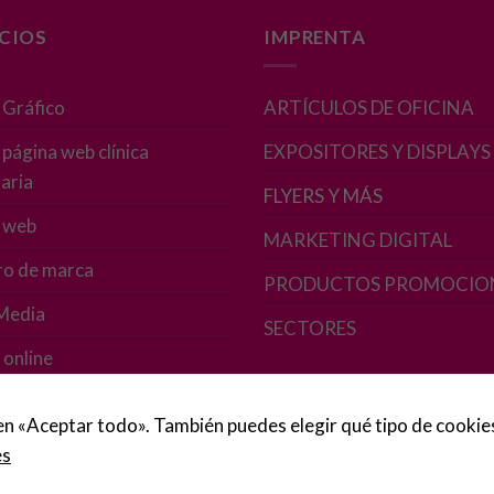
ICIOS
IMPRENTA
 Gráfico
ARTÍCULOS DE OFICINA
página web clínica
EXPOSITORES Y DISPLAYS
aria
FLYERS Y MÁS
 web
MARKETING DIGITAL
ro de marca
PRODUCTOS PROMOCIO
 Media
SECTORES
 online
 en «Aceptar todo». También puedes elegir qué tipo de cookie
es
egal
·
Política de Cookies