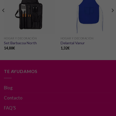
HOGAR Y DECORACIÓN
HOGAR Y DECORACIÓN
Set Barbacoa North
Delantal Vanur
14,88
€
1,32
€
TE AYUDAMOS
Blog
Contacto
Necesarias
Estas
FAQ’S
cookies no