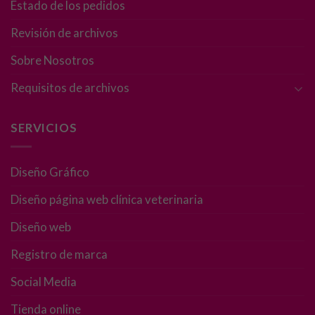
son
Estado de los pedidos
opcionales.
Son
Revisión de archivos
necesarias
Sobre Nosotros
para que
funcione la
Requisitos de archivos
web.
SERVICIOS
Estadísticas
Para que
podamos
Diseño Gráfico
mejorar la
funcionalidad
Diseño página web clínica veterinaria
y estructura
Diseño web
de la web, en
base a cómo
Registro de marca
se usa la web.
Social Media
Experiencia
Tienda online