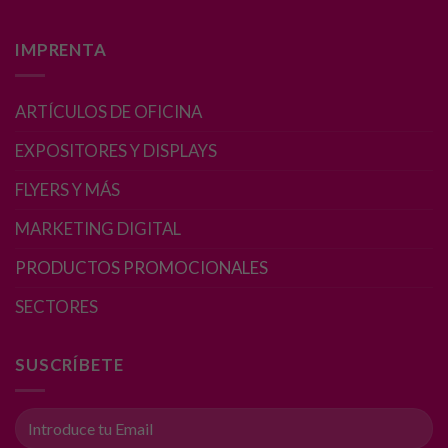
Para que
nuestra web
IMPRENTA
funcione lo
mejor posible
durante tu
ARTÍCULOS DE OFICINA
visita. Si
rechaza estas
EXPOSITORES Y DISPLAYS
cookies,
algunas
FLYERS Y MÁS
funcionalidades
desaparecerán
MARKETING DIGITAL
de la web.
PRODUCTOS PROMOCIONALES
SECTORES
Marketing
Al compartir tus
intereses y
SUSCRÍBETE
comportamiento
mientras visitas
nuestro sitio,
aumentas la