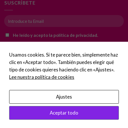
SUSCRÍBETE
nuestro sitio,
aumentas la
posibilidad de
ver contenido y
ofertas
personalizados.
He leído y acepto la política de privacidad.
Usamos cookies. Si te parece bien, simplemente haz
clic en «Aceptar todo». También puedes elegir qué
tipo de cookies quieres haciendo clic en «Ajustes».
Lee nuestra política de cookies
Ajustes
Copyright 2016 - 2026 ©
Imprentalaspalmas.com
Aceptar todo
Tus 
Política de Privacidad
·
Condiciones de uso
·
Aviso Legal
·
impi
Política de Cookies