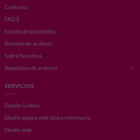
Estas
Contacto
cookies no
son
FAQ’S
opcionales.
Son
Estado de los pedidos
necesarias
para que
Revisión de archivos
funcione la
web.
Sobre Nosotros
Requisitos de archivos
Estadísticas
Para que
SERVICIOS
podamos
mejorar la
funcionalidad
Diseño Gráfico
y estructura
de la web, en
Diseño página web clínica veterinaria
base a cómo
se usa la web.
Diseño web