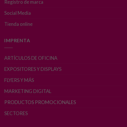
Registro de marca
Experiencia
Social Media
Para que
nuestra web
Tienda online
funcione lo
mejor posible
durante tu
IMPRENTA
visita. Si
rechaza estas
cookies,
ARTÍCULOS DE OFICINA
algunas
EXPOSITORES Y DISPLAYS
funcionalidades
desaparecerán
FLYERS Y MÁS
de la web.
MARKETING DIGITAL
Marketing
PRODUCTOS PROMOCIONALES
Al compartir tus
SECTORES
intereses y
comportamiento
mientras visitas