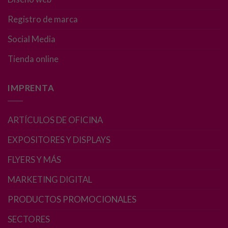
Necesarias
Estas
Registro de marca
cookies no
son
Social Media
opcionales.
Son
Tienda online
necesarias
para que
funcione la
IMPRENTA
web.
ARTÍCULOS DE OFICINA
Estadísticas
EXPOSITORES Y DISPLAYS
Para que
podamos
FLYERS Y MÁS
mejorar la
funcionalidad
MARKETING DIGITAL
y estructura
de la web, en
PRODUCTOS PROMOCIONALES
base a cómo
se usa la web.
SECTORES