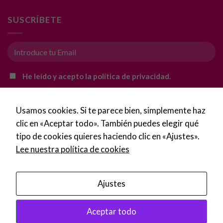
SUSCRÍBETE
Experiencia
Para que
nuestra web
funcione lo
mejor posible
He leído y acepto la política de privacidad.
durante tu
visita. Si
rechaza estas
cookies,
Usamos cookies. Si te parece bien, simplemente haz
algunas
clic en «Aceptar todo». También puedes elegir qué
funcionalidades
tipo de cookies quieres haciendo clic en «Ajustes».
desaparecerán
Lee nuestra política de cookies
de la web.
Ajustes
Marketing
Al compartir tus
Copyright 2016 - 2026 ©
Imprentalaspalmas.com
intereses y
Aceptar todo
Tus 
Política de Privacidad
·
Condiciones de uso
·
Aviso Legal
·
comportamiento