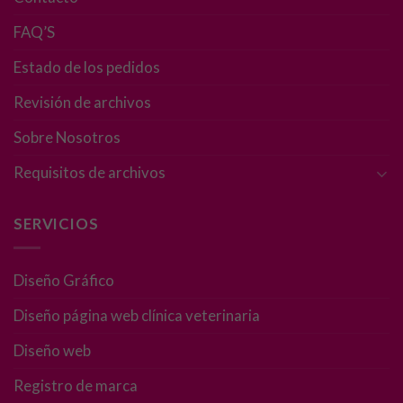
cookies no
FAQ’S
son
opcionales.
Estado de los pedidos
Son
necesarias
Revisión de archivos
para que
funcione la
Sobre Nosotros
web.
Requisitos de archivos
Estadísticas
SERVICIOS
Para que
podamos
mejorar la
Diseño Gráfico
funcionalidad
y estructura
Diseño página web clínica veterinaria
de la web, en
base a cómo
Diseño web
se usa la web.
Registro de marca