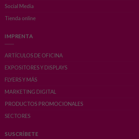
Social Media
Experiencia
Para que
Tienda online
nuestra web
funcione lo
mejor posible
IMPRENTA
durante tu
visita. Si
rechaza estas
ARTÍCULOS DE OFICINA
cookies,
algunas
EXPOSITORES Y DISPLAYS
funcionalidades
desaparecerán
FLYERS Y MÁS
de la web.
MARKETING DIGITAL
PRODUCTOS PROMOCIONALES
Marketing
Al compartir tus
SECTORES
intereses y
comportamiento
mientras visitas
SUSCRÍBETE