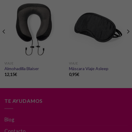
VIAJE
VIAJE
Almohadilla Blaiser
Máscara Viaje Asleep
12,15
€
0,95
€
TE AYUDAMOS
Blog
Necesarias
Estas
Contacto