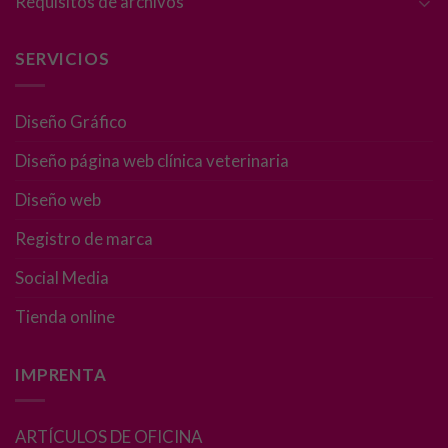
Requisitos de archivos
necesarias
para que
funcione la
SERVICIOS
web.
Diseño Gráfico
Estadísticas
Para que
Diseño página web clínica veterinaria
podamos
Diseño web
mejorar la
funcionalidad
Registro de marca
y estructura
de la web, en
Social Media
base a cómo
se usa la web.
Tienda online
Experiencia
IMPRENTA
Para que
nuestra web
ARTÍCULOS DE OFICINA
funcione lo