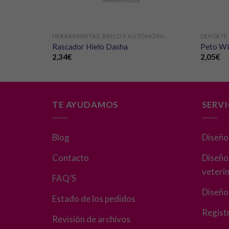
HERRAMIENTAS, BRICO Y AUTOMÓVIL
DEPORTE
Rascador Hielo Dasha
Peto Wi
2,34
€
2,05
€
TE AYUDAMOS
SERV
Blog
Diseño
Contacto
Diseño 
veterin
FAQ’S
Diseño
Estado de los pedidos
Regist
Revisión de archivos