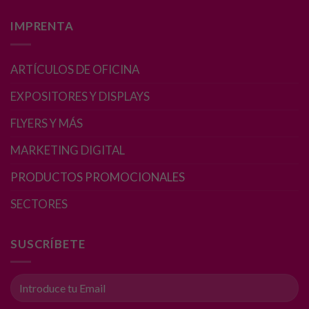
opcionales.
IMPRENTA
Son
necesarias
para que
ARTÍCULOS DE OFICINA
funcione la
web.
EXPOSITORES Y DISPLAYS
FLYERS Y MÁS
Estadísticas
Para que
MARKETING DIGITAL
podamos
PRODUCTOS PROMOCIONALES
mejorar la
funcionalidad
SECTORES
y estructura
de la web, en
base a cómo
SUSCRÍBETE
se usa la web.
Experiencia