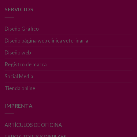
y estructura
de la web, en
SERVICIOS
base a cómo
se usa la web.
Diseño Gráfico
Diseño página web clínica veterinaria
Experiencia
Para que
Diseño web
nuestra web
funcione lo
Registro de marca
mejor posible
durante tu
Social Media
visita. Si
rechaza estas
Tienda online
cookies,
algunas
IMPRENTA
funcionalidades
desaparecerán
de la web.
ARTÍCULOS DE OFICINA
EXPOSITORES Y DISPLAYS