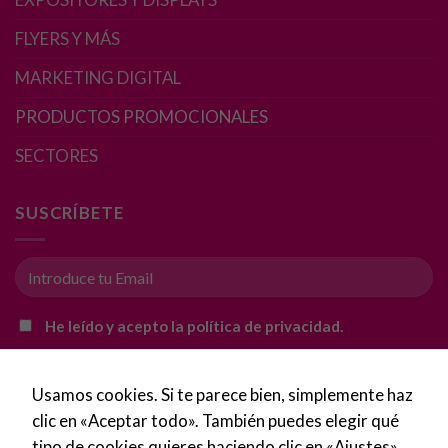
Marketing
Al compartir tus
FLYERS Y MÁS
intereses y
comportamiento
MARKETING DIGITAL
mientras visitas
nuestro sitio,
PRODUCTOS PROMOCIONALES
aumentas la
SECTORES
posibilidad de
ver contenido y
ofertas
SUSCRÍBETE
personalizados.
He leído y acepto la política de privacidad.
Usamos cookies. Si te parece bien, simplemente haz
clic en «Aceptar todo». También puedes elegir qué
tipo de cookies quieres haciendo clic en «Ajustes».