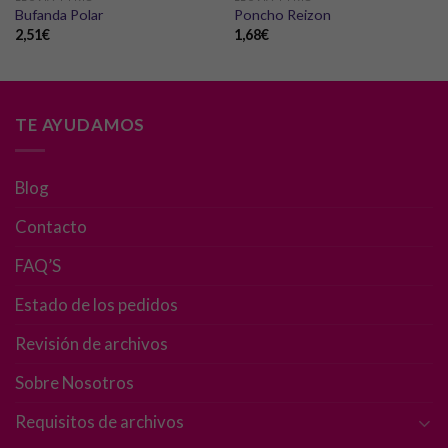
Bufanda Polar
Poncho Reizon
2,51
€
1,68
€
Necesarias
Estas
TE AYUDAMOS
cookies no
son
opcionales.
Blog
Son
necesarias
Contacto
para que
funcione la
FAQ’S
web.
Estado de los pedidos
Revisión de archivos
Estadísticas
Para que
Sobre Nosotros
podamos
mejorar la
Requisitos de archivos
funcionalidad