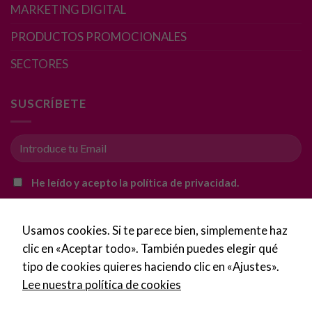
MARKETING DIGITAL
base a cómo
se usa la web.
PRODUCTOS PROMOCIONALES
SECTORES
Experiencia
Para que
nuestra web
SUSCRÍBETE
funcione lo
mejor posible
durante tu
visita. Si
rechaza estas
He leído y acepto la política de privacidad.
cookies,
algunas
funcionalidades
Usamos cookies. Si te parece bien, simplemente haz
desaparecerán
clic en «Aceptar todo». También puedes elegir qué
de la web.
tipo de cookies quieres haciendo clic en «Ajustes».
Lee nuestra política de cookies
Marketing
Al compartir tus