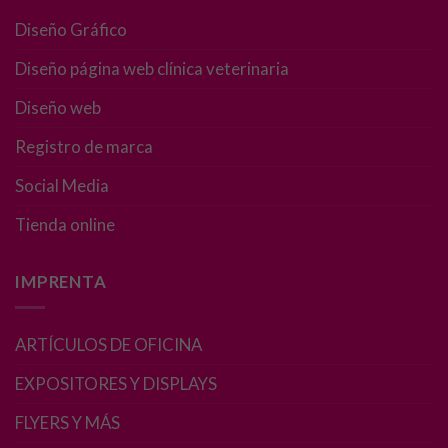
Diseño Gráfico
Necesarias
Diseño página web clínica veterinaria
Estas
cookies no
Diseño web
son
opcionales.
Registro de marca
Son
necesarias
Social Media
para que
Tienda online
funcione la
web.
IMPRENTA
Estadísticas
Para que
ARTÍCULOS DE OFICINA
podamos
mejorar la
EXPOSITORES Y DISPLAYS
funcionalidad
y estructura
FLYERS Y MÁS
de la web, en