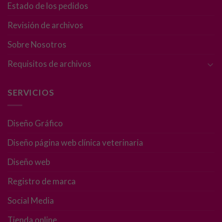
son
Estado de los pedidos
opcionales.
Son
Revisión de archivos
necesarias
para que
Sobre Nosotros
funcione la
Requisitos de archivos
web.
SERVICIOS
Estadísticas
Para que
podamos
Diseño Gráfico
mejorar la
funcionalidad
Diseño página web clínica veterinaria
y estructura
Diseño web
de la web, en
base a cómo
Registro de marca
se usa la web.
Social Media
Experiencia
Tienda online