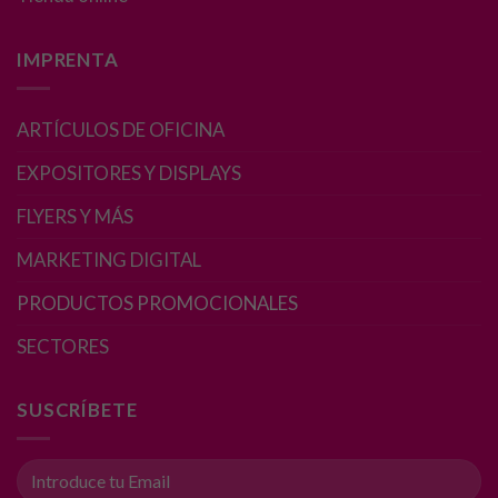
Para que
nuestra web
IMPRENTA
funcione lo
mejor posible
durante tu
ARTÍCULOS DE OFICINA
visita. Si
rechaza estas
EXPOSITORES Y DISPLAYS
cookies,
algunas
FLYERS Y MÁS
funcionalidades
desaparecerán
MARKETING DIGITAL
de la web.
PRODUCTOS PROMOCIONALES
SECTORES
Marketing
Al compartir tus
intereses y
SUSCRÍBETE
comportamiento
mientras visitas
nuestro sitio,
aumentas la