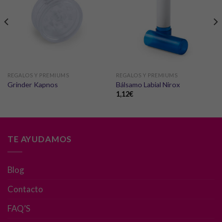
REGALOS Y PREMIUMS
REGALOS Y PREMIUMS
Grinder Kapnos
Bálsamo Labial Nirox
1,12
€
TE AYUDAMOS
Blog
Contacto
Necesarias
Estas
FAQ’S
cookies no