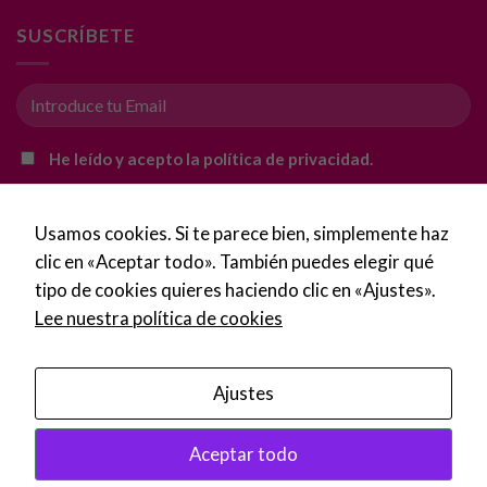
mientras visitas
nuestro sitio,
SUSCRÍBETE
aumentas la
posibilidad de
ver contenido y
ofertas
personalizados.
He leído y acepto la política de privacidad.
Usamos cookies. Si te parece bien, simplemente haz
clic en «Aceptar todo». También puedes elegir qué
tipo de cookies quieres haciendo clic en «Ajustes».
Lee nuestra política de cookies
Ajustes
Copyright 2016 - 2026 ©
Imprentalaspalmas.com
Aceptar todo
Tus 
Política de Privacidad
·
Condiciones de uso
·
Aviso Legal
·
impi
Política de Cookies