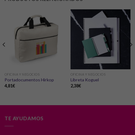
OFICINA Y NEGOCIOS
OFICINA Y NEGOCIOS
Portadocumentos Hirkop
Libreta Koguel
4,81
€
2,38
€
TE AYUDAMOS
Necesarias