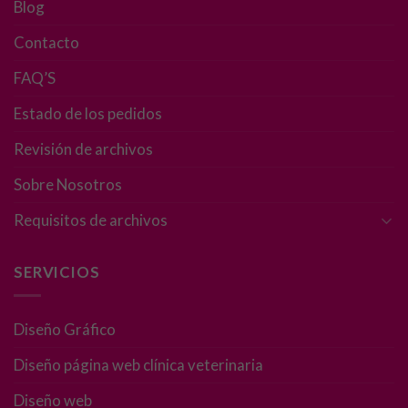
Blog
Estas
cookies no
Contacto
son
opcionales.
FAQ’S
Son
Estado de los pedidos
necesarias
para que
Revisión de archivos
funcione la
web.
Sobre Nosotros
Requisitos de archivos
Estadísticas
Para que
SERVICIOS
podamos
mejorar la
funcionalidad
Diseño Gráfico
y estructura
de la web, en
Diseño página web clínica veterinaria
base a cómo
se usa la web.
Diseño web