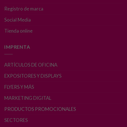
Registro de marca
Experiencia
Para que
Social Media
nuestra web
Tienda online
funcione lo
mejor posible
durante tu
IMPRENTA
visita. Si
rechaza estas
cookies,
ARTÍCULOS DE OFICINA
algunas
funcionalidades
EXPOSITORES Y DISPLAYS
desaparecerán
de la web.
FLYERS Y MÁS
MARKETING DIGITAL
Marketing
PRODUCTOS PROMOCIONALES
Al compartir tus
intereses y
SECTORES
comportamiento