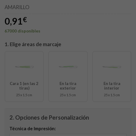
AMARILLO
0,91
€
67000 disponibles
1. Elige áreas de marcaje
Cara 1 (en las 2
En la tira
En la tira
tiras)
exterior
interior
25 x 1.5 cm
25 x 1.5 cm
25 x 1.5 cm
2. Opciones de Personalización
Técnica de Impresión: