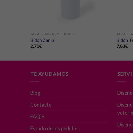
TAZAS, JARRAS Y TERMOS
TAZAS, J
Bidón Zanip
Bidón T
2,70
€
7,83
€
TE AYUDAMOS
SERV
Blog
Diseño
Contacto
Diseño 
veterin
FAQ’S
Diseño
Estado de los pedidos