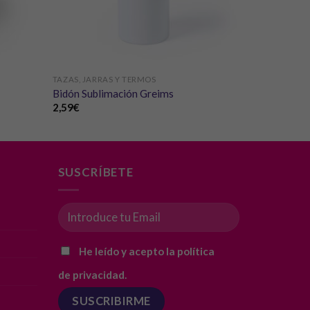
TAZAS, JARRAS Y TERMOS
Bidón Sublimación Greims
2,59
€
SUSCRÍBETE
He leído y acepto la política
de privacidad.