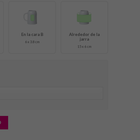
En la cara B
Alrededor de la
jarra
6 x 3.8 cm
15 x 6 cm
O