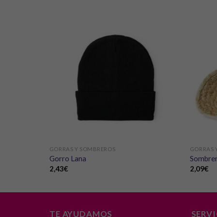
GORRAS Y SOMBREROS
GORRAS 
Gorro Lana
Sombrer
2,43
€
2,09
€
TE AYUDAMOS
SERV