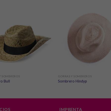
Necesarias
Estas
cookies no
son
opcionales.
Y SOMBREROS
GORRAS Y SOMBREROS
Son
o Bull
Sombrero Hindyp
necesarias
para que
funcione la
web.
ICIOS
IMPRENTA