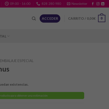
09:00 - 16:00
828 280 980
Newsletter
CARRITO /
0,00
€
ACCEDER
0
ITAL
EMBALAJE ESPECIAL
nus
uedan existencias.
producto para obtener una estimación