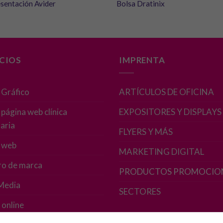
sentación Avider
Bolsa Dratinix
ICIOS
IMPRENTA
 Gráfico
ARTÍCULOS DE OFICINA
página web clínica
EXPOSITORES Y DISPLAYS
aria
FLYERS Y MÁS
Necesarias
 web
Estas
MARKETING DIGITAL
cookies no
ro de marca
son
PRODUCTOS PROMOCIO
opcionales.
 Media
Son
SECTORES
necesarias
 online
para que
funcione la