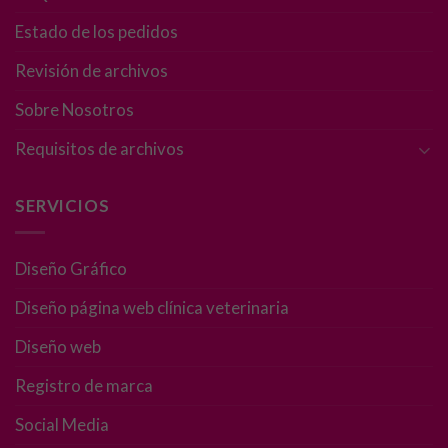
son
Estado de los pedidos
opcionales.
Son
Revisión de archivos
necesarias
para que
Sobre Nosotros
funcione la
web.
Requisitos de archivos
SERVICIOS
Estadísticas
Para que
podamos
Diseño Gráfico
mejorar la
funcionalidad
Diseño página web clínica veterinaria
y estructura
de la web, en
Diseño web
base a cómo
se usa la web.
Registro de marca
Social Media
Experiencia