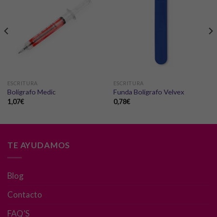
ESCRITURA
ESCRITURA
Bolígrafo Medic
Funda Bolígrafo Velvex
1,07
€
0,78
€
TE AYUDAMOS
Blog
Necesarias
Contacto
Estas
FAQ’S
cookies no