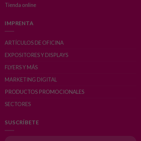
Tienda online
Para que
nuestra web
funcione lo
IMPRENTA
mejor posible
durante tu
visita. Si
ARTÍCULOS DE OFICINA
rechaza estas
cookies,
EXPOSITORES Y DISPLAYS
algunas
funcionalidades
FLYERS Y MÁS
desaparecerán
MARKETING DIGITAL
de la web.
PRODUCTOS PROMOCIONALES
Marketing
SECTORES
Al compartir tus
intereses y
comportamiento
SUSCRÍBETE
mientras visitas
nuestro sitio,