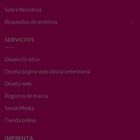
Son
Sobre Nosotros
necesarias
para que
Requisitos de archivos
funcione la
web.
SERVICIOS
Estadísticas
Diseño Gráfico
Para que
podamos
Diseño página web clínica veterinaria
mejorar la
funcionalidad
Diseño web
y estructura
de la web, en
Registro de marca
base a cómo
se usa la web.
Social Media
Tienda online
Experiencia
Para que
IMPRENTA