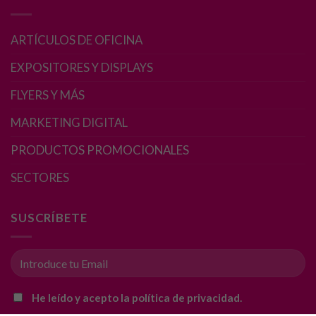
nuestra web
funcione lo
mejor posible
ARTÍCULOS DE OFICINA
durante tu
visita. Si
EXPOSITORES Y DISPLAYS
rechaza estas
cookies,
FLYERS Y MÁS
algunas
funcionalidades
MARKETING DIGITAL
desaparecerán
PRODUCTOS PROMOCIONALES
de la web.
SECTORES
Marketing
Al compartir tus
SUSCRÍBETE
intereses y
comportamiento
mientras visitas
nuestro sitio,
aumentas la
He leído y acepto la política de privacidad.
posibilidad de