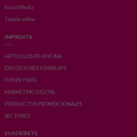
Experiencia
Social Media
Para que
Tienda online
nuestra web
funcione lo
mejor posible
IMPRENTA
durante tu
visita. Si
rechaza estas
ARTÍCULOS DE OFICINA
cookies,
algunas
EXPOSITORES Y DISPLAYS
funcionalidades
desaparecerán
FLYERS Y MÁS
de la web.
MARKETING DIGITAL
PRODUCTOS PROMOCIONALES
Marketing
Al compartir tus
SECTORES
intereses y
comportamiento
mientras visitas
SUSCRÍBETE