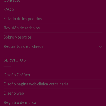
Contacto
cookies no
son
FAQ’S
opcionales.
Estado de los pedidos
Son
necesarias
Revisión de archivos
para que
funcione la
Sobre Nosotros
web.
Requisitos de archivos
Estadísticas
SERVICIOS
Para que
podamos
mejorar la
Diseño Gráfico
funcionalidad
y estructura
Diseño página web clínica veterinaria
de la web, en
base a cómo
Diseño web
se usa la web.
Registro de marca