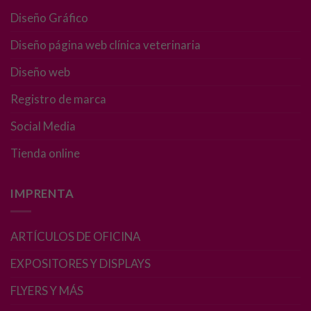
base a cómo
Diseño Gráfico
se usa la web.
Diseño página web clínica veterinaria
Experiencia
Diseño web
Para que
Registro de marca
nuestra web
funcione lo
Social Media
mejor posible
durante tu
Tienda online
visita. Si
rechaza estas
cookies,
IMPRENTA
algunas
funcionalidades
desaparecerán
ARTÍCULOS DE OFICINA
de la web.
EXPOSITORES Y DISPLAYS
FLYERS Y MÁS
Marketing
Al compartir tus