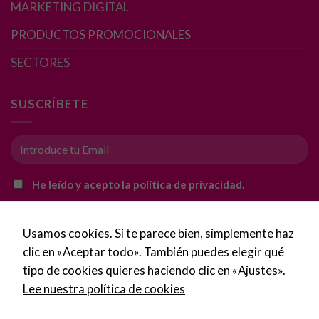
MARKETING DIGITAL
intereses y
comportamiento
PRODUCTOS PROMOCIONALES
mientras visitas
nuestro sitio,
SECTORES
aumentas la
posibilidad de
SUSCRÍBETE
ver contenido y
ofertas
personalizados.
He leído y acepto la política de privacidad.
Usamos cookies. Si te parece bien, simplemente haz
clic en «Aceptar todo». También puedes elegir qué
tipo de cookies quieres haciendo clic en «Ajustes».
Lee nuestra política de cookies