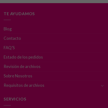
Necesarias
TE AYUDAMOS
Estas
cookies no
son
Blog
opcionales.
Contacto
Son
necesarias
FAQ’S
para que
funcione la
Estado de los pedidos
web.
Revisión de archivos
Estadísticas
Sobre Nosotros
Para que
Requisitos de archivos
podamos
mejorar la
funcionalidad
SERVICIOS
y estructura
de la web, en