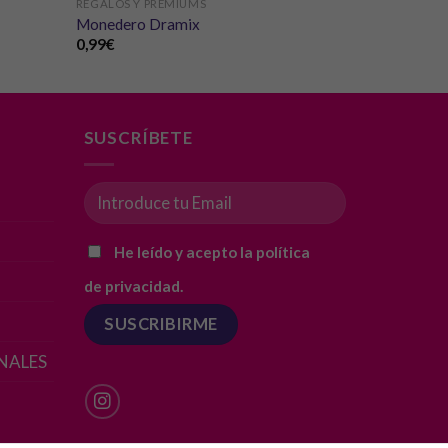
REGALOS Y PREMIUMS
Monedero Dramix
0,99
€
SUSCRÍBETE
He leído y acepto la política
de privacidad.
NALES