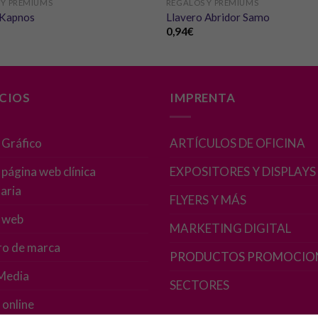
 Y PREMIUMS
REGALOS Y PREMIUMS
 Kapnos
Llavero Abridor Samo
0,94
€
Necesarias
Estas
cookies no
son
ICIOS
IMPRENTA
opcionales.
Son
necesarias
 Gráfico
ARTÍCULOS DE OFICINA
para que
funcione la
página web clínica
EXPOSITORES Y DISPLAYS
web.
aria
FLYERS Y MÁS
 web
Estadísticas
MARKETING DIGITAL
Para que
ro de marca
podamos
PRODUCTOS PROMOCIO
mejorar la
 Media
SECTORES
funcionalidad
y estructura
 online
de la web, en