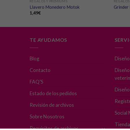
REGALOS Y PREMIUMS
REGALOS
Llavero Monedero Motok
Grinder
1,49
€
TE AYUDAMOS
SERV
Blog
Diseño
Contacto
Diseño 
veterin
FAQ’S
Diseño
Estado de los pedidos
Regist
Revisión de archivos
Social
Sobre Nosotros
Tienda
Requisitos de archivos