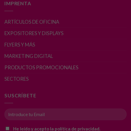
IMPRENTA
mejorar la
funcionalidad
y estructura
ARTÍCULOS DE OFICINA
de la web, en
base a cómo
EXPOSITORES Y DISPLAYS
se usa la web.
FLYERS Y MÁS
MARKETING DIGITAL
Experiencia
Para que
PRODUCTOS PROMOCIONALES
nuestra web
funcione lo
SECTORES
mejor posible
durante tu
visita. Si
SUSCRÍBETE
rechaza estas
cookies,
algunas
funcionalidades
desaparecerán
He leído y acepto la política de privacidad.
de la web.