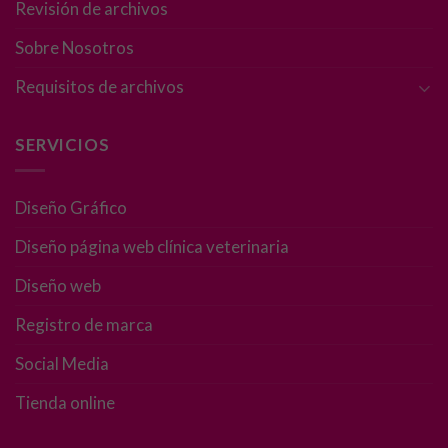
Revisión de archivos
Sobre Nosotros
Requisitos de archivos
Necesarias
SERVICIOS
Estas
cookies no
Diseño Gráfico
son
opcionales.
Diseño página web clínica veterinaria
Son
necesarias
Diseño web
para que
funcione la
Registro de marca
web.
Social Media
Tienda online
Estadísticas
Para que
podamos