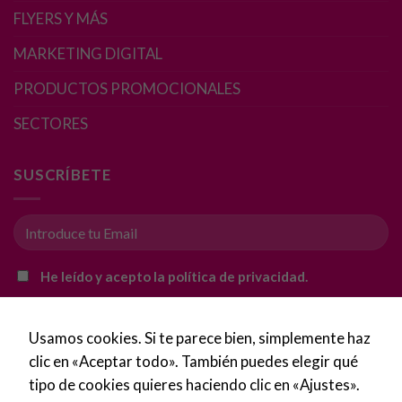
FLYERS Y MÁS
MARKETING DIGITAL
Necesarias
PRODUCTOS PROMOCIONALES
Estas
cookies no
SECTORES
son
opcionales.
Son
SUSCRÍBETE
necesarias
para que
funcione la
web.
He leído y acepto la política de privacidad.
Estadísticas
Para que
Usamos cookies. Si te parece bien, simplemente haz
podamos
mejorar la
clic en «Aceptar todo». También puedes elegir qué
funcionalidad
tipo de cookies quieres haciendo clic en «Ajustes».
y estructura