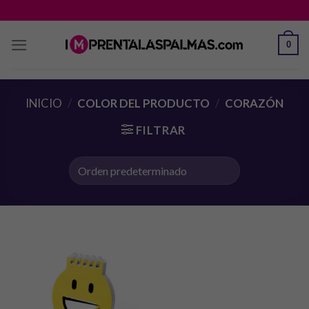
Saltar
al
contenido
0
INICIO
/
COLOR DEL PRODUCTO
/
CORAZÓN
FILTRAR