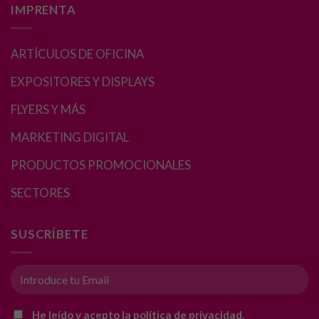
IMPRENTA
ARTÍCULOS DE OFICINA
EXPOSITORES Y DISPLAYS
FLYERS Y MÁS
MARKETING DIGITAL
PRODUCTOS PROMOCIONALES
SECTORES
SUSCRÍBETE
Necesarias
Estas
cookies no
son
He leído y acepto la política de privacidad.