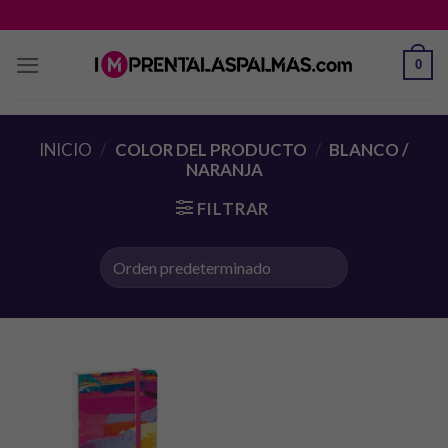
Saltar
al
contenido
0
INICIO
/
COLOR DEL PRODUCTO
/
BLANCO /
NARANJA
FILTRAR