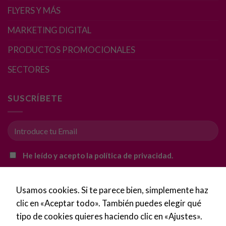
FLYERS Y MÁS
MARKETING DIGITAL
Necesarias
PRODUCTOS PROMOCIONALES
Estas
cookies no
SECTORES
son
opcionales.
Son
SUSCRÍBETE
necesarias
para que
funcione la
web.
He leído y acepto la política de privacidad.
Estadísticas
Para que
Usamos cookies. Si te parece bien, simplemente haz
podamos
mejorar la
clic en «Aceptar todo». También puedes elegir qué
funcionalidad
tipo de cookies quieres haciendo clic en «Ajustes».
y estructura