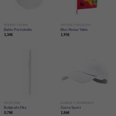
VERANO Y PLAYA
OFICINA Y NEGOCIOS
Balón Portobello
Bloc Notas Yakis
1,34
€
1,95
€
ESCRITURA
GORRAS Y SOMBREROS
Bolígrafo Elky
Gorra Sport
0,78
€
1,86
€