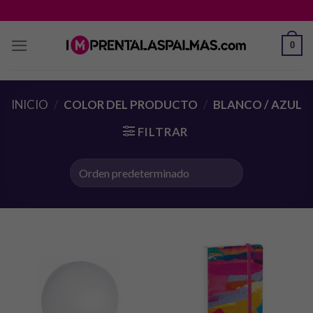
Saltar
al
contenido
0
INICIO
/
COLOR DEL PRODUCTO
/
BLANCO / AZUL
FILTRAR