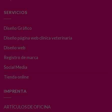
y estructura
de la web, en
SERVICIOS
base a cómo
se usa la web.
Diseño Gráfico
Experiencia
Diseño página web clínica veterinaria
Para que
nuestra web
Diseño web
funcione lo
Registro de marca
mejor posible
durante tu
Social Media
visita. Si
rechaza estas
Tienda online
cookies,
algunas
funcionalidades
IMPRENTA
desaparecerán
de la web.
ARTÍCULOS DE OFICINA