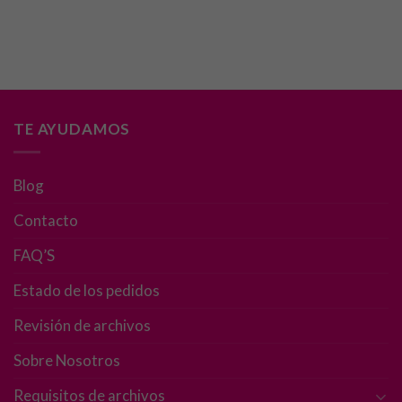
Necesarias
Estas
cookies no
TE AYUDAMOS
son
opcionales.
Son
Blog
necesarias
para que
Contacto
funcione la
FAQ’S
web.
Estado de los pedidos
Estadísticas
Revisión de archivos
Para que
podamos
Sobre Nosotros
mejorar la
Requisitos de archivos
funcionalidad