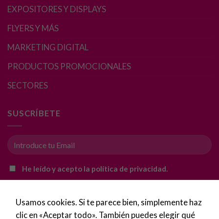
EXPOSITORES Y DISPLAYS
Marketing
Al compartir tus
FLYERS Y MÁS
intereses y
comportamiento
MARKETING DIGITAL
mientras visitas
nuestro sitio,
PRODUCTOS PROMOCIONALES
aumentas la
posibilidad de
SECTORES
ver contenido y
ofertas
personalizados.
SUSCRÍBETE
He leído y acepto la política de privacidad.
Usamos cookies. Si te parece bien, simplemente haz
clic en «Aceptar todo». También puedes elegir qué