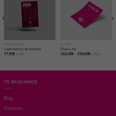
CALENDARIOS
FLYERS
Calendarios de Bolsillo
Flyers A6
77,95
€
162,00
€
–
214,00
€
+ IGIC
+ IGIC
TE AYUDAMOS
Blog
Necesarias
Contacto
Estas