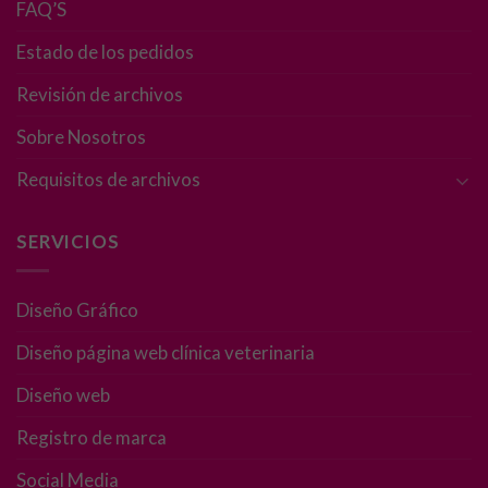
cookies no
FAQ’S
son
opcionales.
Estado de los pedidos
Son
necesarias
Revisión de archivos
para que
Sobre Nosotros
funcione la
web.
Requisitos de archivos
Estadísticas
SERVICIOS
Para que
podamos
mejorar la
Diseño Gráfico
funcionalidad
Diseño página web clínica veterinaria
y estructura
de la web, en
Diseño web
base a cómo
se usa la web.
Registro de marca
Social Media