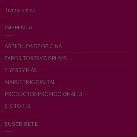
Experiencia
Para que
Tienda online
nuestra web
funcione lo
IMPRENTA
mejor posible
durante tu
visita. Si
ARTÍCULOS DE OFICINA
rechaza estas
cookies,
EXPOSITORES Y DISPLAYS
algunas
funcionalidades
FLYERS Y MÁS
desaparecerán
de la web.
MARKETING DIGITAL
PRODUCTOS PROMOCIONALES
Marketing
SECTORES
Al compartir tus
intereses y
comportamiento
SUSCRÍBETE
mientras visitas
nuestro sitio,