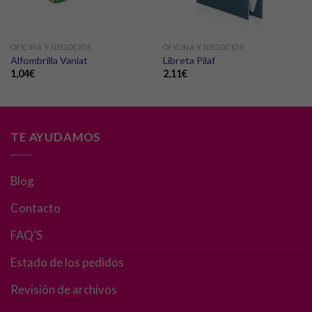
OFICINA Y NEGOCIOS
OFICINA Y NEGOCIOS
Alfombrilla Vaniat
Libreta Pilaf
1,04
€
2,11
€
TE AYUDAMOS
Blog
Contacto
FAQ’S
Estado de los pedidos
Revisión de archivos