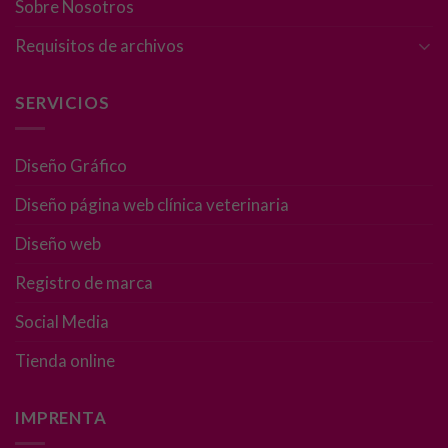
Sobre Nosotros
Requisitos de archivos
SERVICIOS
Necesarias
Estas
Diseño Gráfico
cookies no
son
Diseño página web clínica veterinaria
opcionales.
Son
Diseño web
necesarias
para que
Registro de marca
funcione la
web.
Social Media
Tienda online
Estadísticas
Para que
IMPRENTA
podamos
mejorar la