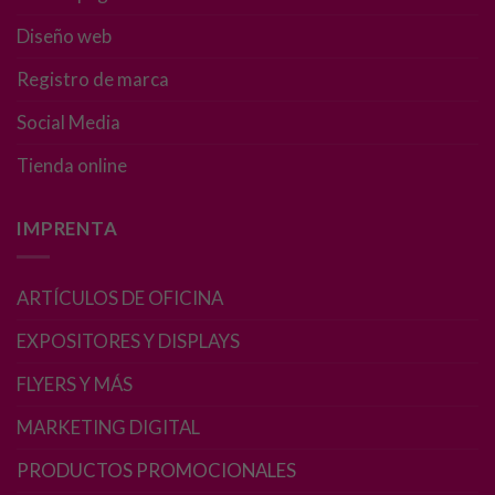
Necesarias
Diseño web
Estas
cookies no
Registro de marca
son
opcionales.
Social Media
Son
necesarias
Tienda online
para que
funcione la
IMPRENTA
web.
ARTÍCULOS DE OFICINA
Estadísticas
Para que
EXPOSITORES Y DISPLAYS
podamos
mejorar la
FLYERS Y MÁS
funcionalidad
y estructura
MARKETING DIGITAL
de la web, en
base a cómo
PRODUCTOS PROMOCIONALES
se usa la web.