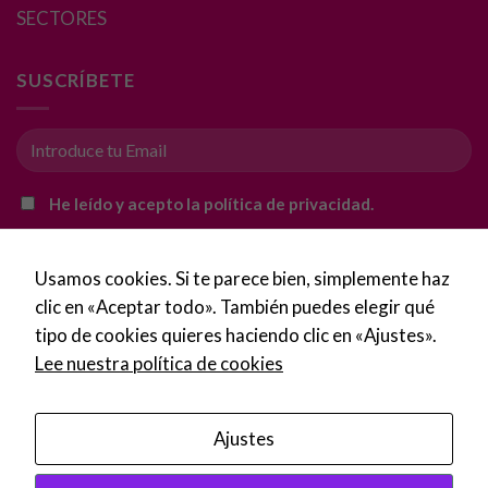
SECTORES
Experiencia
SUSCRÍBETE
Para que
nuestra web
funcione lo
mejor posible
durante tu
He leído y acepto la política de privacidad.
visita. Si
rechaza estas
cookies,
Usamos cookies. Si te parece bien, simplemente haz
algunas
funcionalidades
clic en «Aceptar todo». También puedes elegir qué
desaparecerán
tipo de cookies quieres haciendo clic en «Ajustes».
de la web.
Lee nuestra política de cookies
Marketing
Ajustes
Al compartir tus
intereses y
Copyright 2016 - 2026 ©
Imprentalaspalmas.com