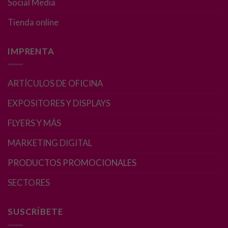
Social Media
cookies no
son
Tienda online
opcionales.
Son
necesarias
IMPRENTA
para que
funcione la
web.
ARTÍCULOS DE OFICINA
EXPOSITORES Y DISPLAYS
Estadísticas
FLYERS Y MÁS
Para que
podamos
MARKETING DIGITAL
mejorar la
funcionalidad
PRODUCTOS PROMOCIONALES
y estructura
de la web, en
SECTORES
base a cómo
se usa la web.
SUSCRÍBETE