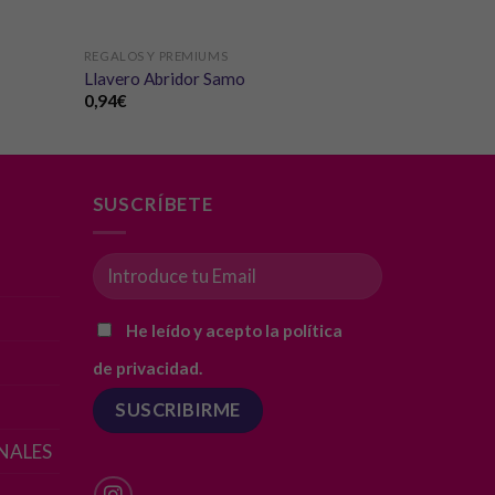
REGALOS Y PREMIUMS
Llavero Abridor Samo
0,94
€
SUSCRÍBETE
He leído y acepto la política
de privacidad.
NALES