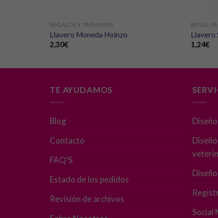
REGALOS Y PREMIUMS
REGALOS
Llavero Moneda Hoinzo
Llavero
2,30
€
1,24
€
TE AYUDAMOS
SERV
Blog
Diseño
Contacto
Diseño 
veterin
FAQ’S
Diseño
Estado de los pedidos
Regist
Revisión de archivos
Social