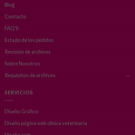
Necesarias
Blog
Estas
cookies no
Contacto
son
opcionales.
FAQ’S
Son
necesarias
Estado de los pedidos
para que
funcione la
Revisión de archivos
web.
Sobre Nosotros
Requisitos de archivos
Estadísticas
Para que
podamos
SERVICIOS
mejorar la
funcionalidad
y estructura
Diseño Gráfico
de la web, en
Diseño página web clínica veterinaria
base a cómo
se usa la web.
Diseño web