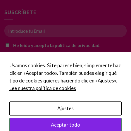
mientras visitas
nuestro sitio,
SUSCRÍBETE
aumentas la
posibilidad de
ver contenido y
ofertas
personalizados.
He leído y acepto la política de privacidad.
Usamos cookies. Si te parece bien, simplemente haz
clic en «Aceptar todo». También puedes elegir qué
tipo de cookies quieres haciendo clic en «Ajustes».
Lee nuestra política de cookies
Ajustes
Copyright 2016 - 2026 ©
Imprentalaspalmas.com
Aceptar todo
Tus 
Política de Privacidad
·
Condiciones de uso
·
Aviso Legal
·