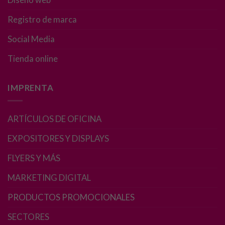
Registro de marca
Experiencia
Para que
Social Media
nuestra web
funcione lo
Tienda online
mejor posible
durante tu
IMPRENTA
visita. Si
rechaza estas
cookies,
ARTÍCULOS DE OFICINA
algunas
funcionalidades
EXPOSITORES Y DISPLAYS
desaparecerán
de la web.
FLYERS Y MÁS
MARKETING DIGITAL
Marketing
PRODUCTOS PROMOCIONALES
Al compartir tus
intereses y
SECTORES
comportamiento